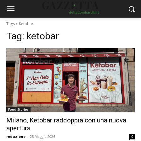
Tags
Ketobar
Tag:
ketobar
Food Stories
Milano, Ketobar raddoppia con una nuova
apertura
redazione
-
25 Maggio 2026
0