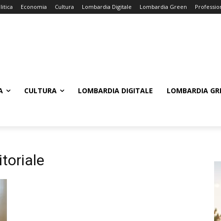
litica
Economia
Cultura
Lombardia Digitale
Lombardia Green
Professio
A
CULTURA
LOMBARDIA DIGITALE
LOMBARDIA GR
toriale