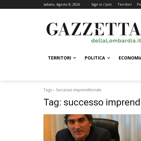
sabato, Agosto 8, 2026
Sign in / Join
Territori
Po
TERRITORI
POLITICA
ECONOMI
Tags
Successo imprenditoriale
Tag:
successo imprendi