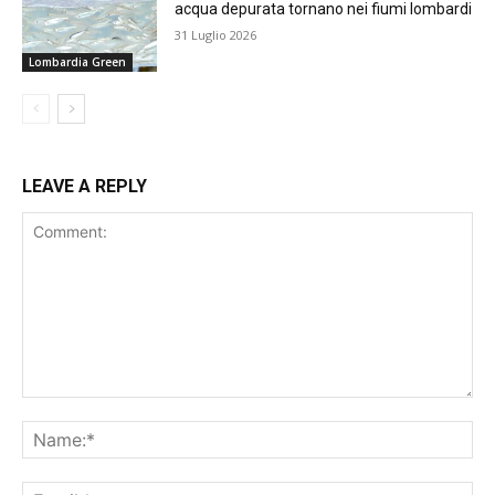
acqua depurata tornano nei fiumi lombardi
31 Luglio 2026
Lombardia Green
LEAVE A REPLY
Comment:
Na
Ema