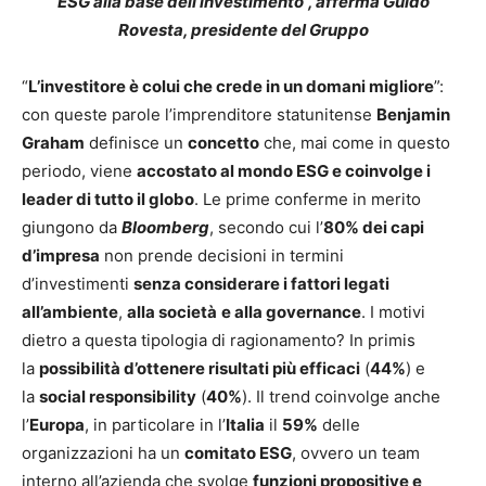
ESG alla base dell’investimento”, afferma Guido
Rovesta, presidente del Gruppo
“
L’investitore è colui che crede in un domani migliore
”:
con queste parole l’imprenditore statunitense
Benjamin
Graham
definisce un
concetto
che, mai come in questo
periodo, viene
accostato al mondo ESG e coinvolge i
leader di tutto il globo
. Le prime conferme in merito
giungono da
Bloomberg
, secondo cui l’
80% dei capi
d’impresa
non prende decisioni in termini
d’investimenti
senza considerare i fattori legati
all’ambiente
,
alla società
e alla governance
. I motivi
dietro a questa tipologia di ragionamento? In primis
la
possibilità d’ottenere risultati più efficaci
(
44%
) e
la
social responsibility
(
40%
). Il trend coinvolge anche
l’
Europa
, in particolare in l’
Italia
il
59%
delle
organizzazioni ha un
comitato ESG
, ovvero un team
interno all’azienda che svolge
funzioni propositive e