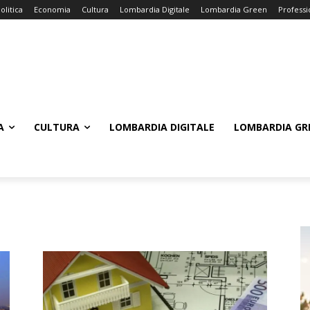
olitica
Economia
Cultura
Lombardia Digitale
Lombardia Green
Professi
A
CULTURA
LOMBARDIA DIGITALE
LOMBARDIA GR