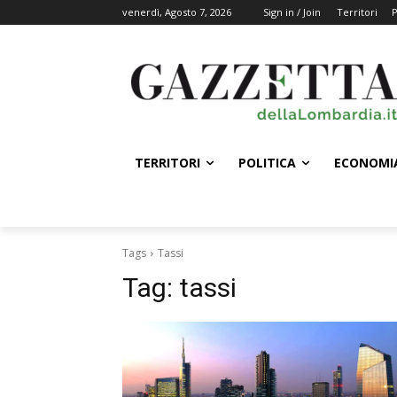
venerdì, Agosto 7, 2026
Sign in / Join
Territori
P
TERRITORI
POLITICA
ECONOMI
Tags
Tassi
Tag:
tassi