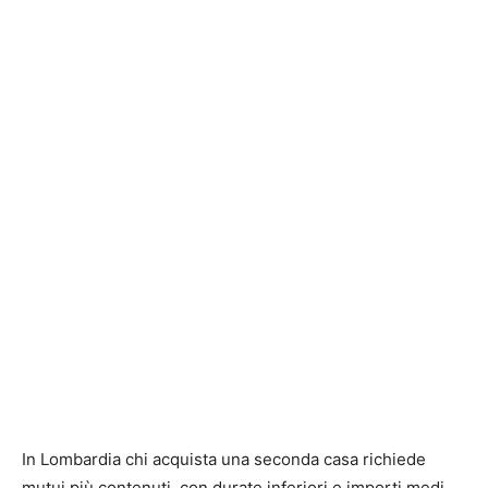
In Lombardia chi acquista una seconda casa richiede
mutui più contenuti, con durate inferiori e importi medi