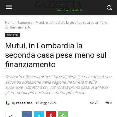
Home
Economia
Mutui, in Lombardia la seconda casa pesa meno
sul finanziamento
Economia
Mutui, in Lombardia la
seconda casa pesa meno sul
finanziamento
Secondo l’Osservatorio di MutuiOnline.it, chi acquista una
seconda abitazione nella regione ha un’età media
superiore rispetto a chi compra la prima casa. A Milano
gli immobili più costosi e i mutui più elevati
By
redazione
18 Maggio 2026
221
0