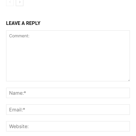
LEAVE A REPLY
Comment:
Na
Ema
Web