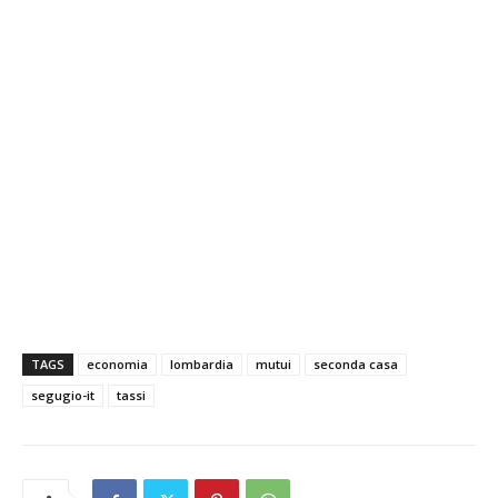
TAGS
economia
lombardia
mutui
seconda casa
segugio-it
tassi