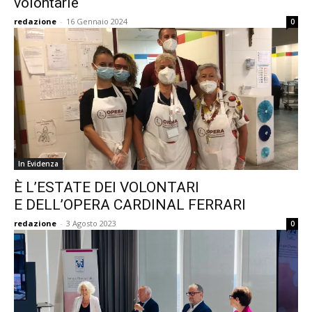
volontarie
redazione
-
16 Gennaio 2024
0
In Evidenza
È L’ESTATE DEI VOLONTARI
E DELL’OPERA CARDINAL FERRARI
redazione
-
3 Agosto 2023
0