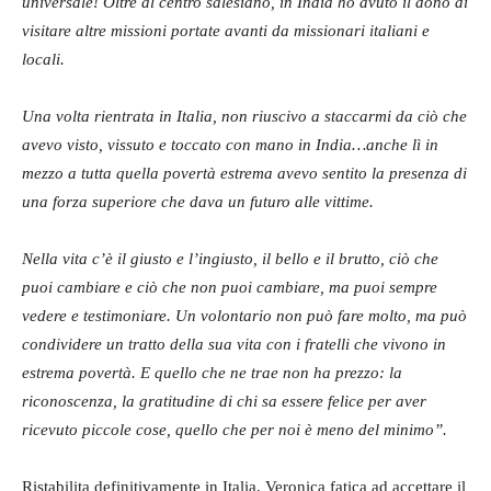
universale! Oltre al centro salesiano, in India ho avuto il dono di
visitare altre missioni portate avanti da missionari italiani e
locali.
Una volta rientrata in Italia, non riuscivo a staccarmi da ciò che
avevo visto, vissuto e toccato con mano in India…anche lì in
mezzo a tutta quella povertà estrema avevo sentito la presenza di
una forza superiore che dava un futuro alle vittime.
Nella vita c’è il giusto e l’ingiusto, il bello e il brutto, ciò che
puoi cambiare e ciò che non puoi cambiare, ma puoi sempre
vedere e testimoniare. Un volontario non può fare molto, ma può
condividere un tratto della sua vita con i fratelli che vivono in
estrema povertà. E quello che ne trae non ha prezzo: la
riconoscenza, la gratitudine di chi sa essere felice per aver
ricevuto piccole cose, quello che per noi è meno del minimo”.
Ristabilita definitivamente in Italia, Veronica fatica ad accettare il