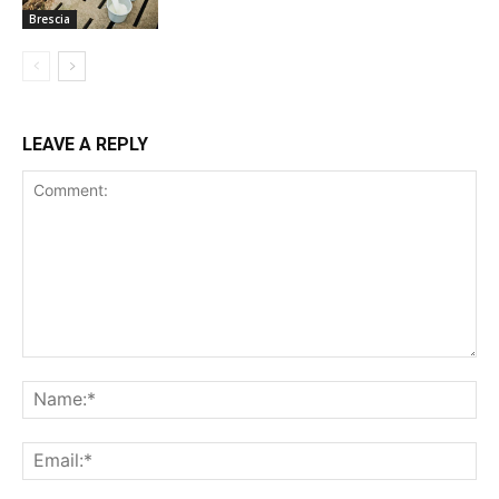
Brescia
LEAVE A REPLY
Comment:
Na
Ema