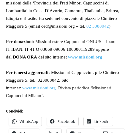
missioni della ‘
Provincia dei Frati Minori Cappuccini di
Lombardia’ in Costa D’Avorio, Camerun, Thailandia, Eritrea,
Etiopia e Brasile. Ha sede nel convento di piazzale Cimitero
Maggiore 5
(email
ced@missioni.org
–
tel.
02 3088042
)
Per donazioni:
Missioni estere Cappuccini ONLUS – Iban:
IT
IBAN: IT 41 Q 03069 09606 100000119289 oppure
dal
DONA ORA
del sito internet
www.missioni.org
.
Per tenersi aggiornati:
Missionari Cappuccini, p.le Cimitero
Maggiore 5, tel.: 023088042. Sito
internet:
www.missioni.org
.
R
ivista periodica ‘Missionari
Cappuccini Milano’.
Condividi:
WhatsApp
Facebook
LinkedIn