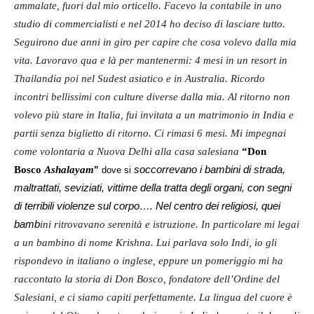
ammalate, fuori dal mio orticello. Facevo la contabile in uno
studio di commercialisti e nel 2014 ho deciso di lasciare tutto.
Seguirono due anni in giro per capire che cosa volevo dalla mia
vita. Lavoravo qua e là per mantenermi: 4 mesi in un resort in
Thailandia poi nel Sudest asiatico e in Australia. Ricordo
incontri bellissimi con culture diverse dalla mia. Al ritorno non
volevo più stare in Italia, fui invitata a un matrimonio in India e
partii senza biglietto di ritorno. Ci rimasi 6 mesi. Mi impegnai
come volontaria a Nuova Delhi alla casa salesiana
“Don
soccorrevano i bambini di strada,
Bosco
Ashalayam
”
dove
si
maltrattati, seviziati, vittime della tratta degli organi, con segni
di terribili violenze sul corpo…. Nel centro dei religiosi, quei
bamb
ini ritrovavano serenità e istruzione. In particolare mi legai
a un bambino di nome Krishna. Lui parlava solo Indi, io gli
rispondevo in italiano o inglese, eppure un pomeriggio mi ha
raccontato la storia di Don Bosco, fondatore dell’Ordine del
Salesiani, e ci siamo capiti perfettamente. La lingua del cuore è