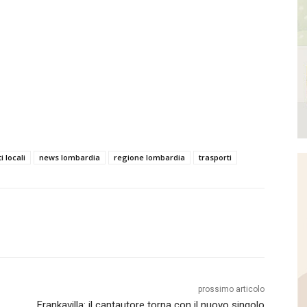
i locali
news lombardia
regione lombardia
trasporti
prossimo articolo
Frankavilla: il cantautore torna con il nuovo singolo