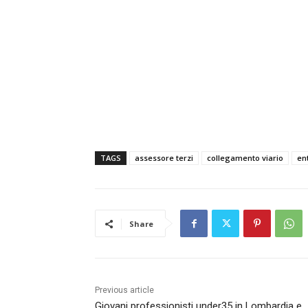
TAGS
assessore terzi
collegamento viario
ent
Share
Previous article
Giovani professionisti under35 in Lombardia e