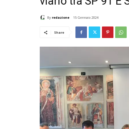
viario tra SP 91 E
By
redazione
15 Gennaio 2024
Share