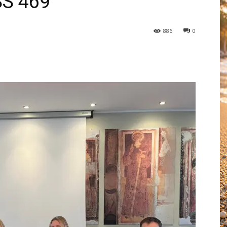
 SS 469
886
0