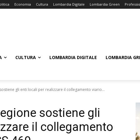
olitica
Economia
Cultura
Lombardia Digitale
Lombardia Green
Professi
A
CULTURA
LOMBARDIA DIGITALE
LOMBARDIA GR
stiene gli enti locali per realizzare il collegamento viario...
egione sostiene gli
lizzare il collegamento