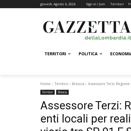
giovedì, Agosto 6, 2026
Sign in / Join
Territori
P
TERRITORI
POLITICA
ECONOMI
Home
Territori
Brescia
Assessore Terzi: Regione so
Territori
Brescia
Assessore Terzi: R
enti locali per rea