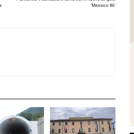
a
‘Messico 86’