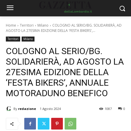
Home
Territori
Milano
COLOGNO AL SERIO/BG. SOLIDARIERÀ, AD
AGOSTO LA 27ESIMA EDIZIONE DELLA 'FESTA BIKERS',...
Territori
Milano
COLOGNO AL SERIO/BG.
SOLIDARIERÀ, AD AGOSTO LA
27ESIMA EDIZIONE DELLA
‘FESTA BIKERS’, ANNUALE
MOTORADUNO BENEFICO
By
redazione
1 Agosto 2024
1087
0