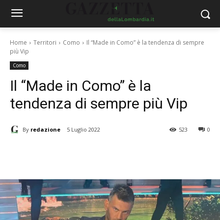
Home
Territori
Como
Il “Made in Como” è la tendenza di sempre
più Vip
Como
Il “Made in Como” è la
tendenza di sempre più Vip
By
redazione
5 Luglio 2022
523
0