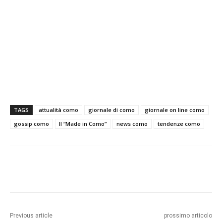
TAGS
attualità como
giornale di como
giornale on line como
gossip como
Il “Made in Como”
news como
tendenze como
Previous article
prossimo articolo