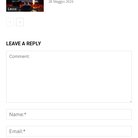
28 Maggio 2026
Lecco
LEAVE A REPLY
Comment:
Na
Ema