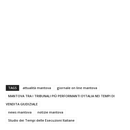
TAGS
attualità mantova
giornale on line mantova
MANTOVA TRA I TRIBUNALI PIÙ PERFORMANTI D’ITALIA NEI TEMPI DI
VENDITA GIUDIZIALE
news mantova
notizie mantova
Studio dei Tempi delle Esecuzioni Italiane