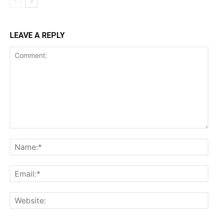
LEAVE A REPLY
Comment:
Na
Ema
Web