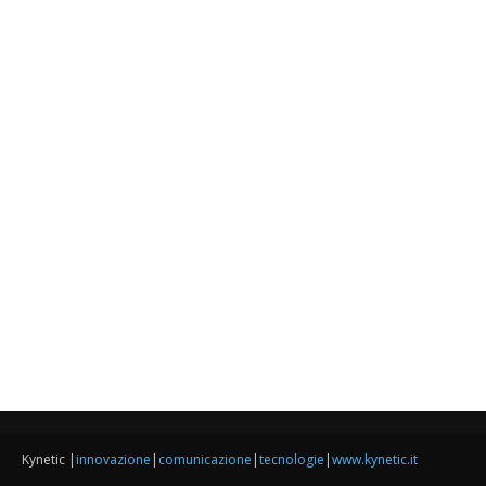
Kynetic |
innovazione
|
comunicazione
|
tecnologie
|
www.kynetic.it