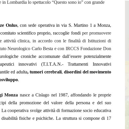
ée in Lombardia lo spettacolo “Questo sono io” con grande
nze Onlus
, con sede operativa in via S. Martino 1 a Monza,
comitato scientifico proprio, raccoglie fondi
per promuovere
e attività clinica, in accordo con le finalità di Istituzioni di
tuto Neurologico Carlo Besta e con IRCCS Fondazione Don
urologiche croniche
accomunate dall’essere potenzialmente
apeutici innovativi (T.I.T.A.N.-
Trattamenti Innovativi
antile ed adulta
, tumori cerebrali
,
disordini del movimento
rosviluppo
.
igi Monza
nasce a Cislago nel 1987, affondando le proprie
incipi della promozione del valore della persona e del suo
. La cooperativa svolge attività di formazione
socio educativa
 disabilità fisiche e psichiche. La struttura si compone di 17