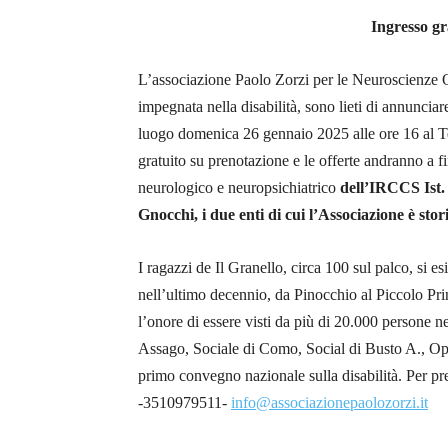
Ingresso gr
L’associazione Paolo Zorzi per le Neuroscienze 
impegnata nella disabilità, sono lieti di annuncia
luogo domenica 26 gennaio 2025 alle ore 16 al 
gratuito su prenotazione e le offerte andranno a
f
neurologico e neuropsichiatrico
dell’
IRCCS Ist.
Gnocchi, i due enti di cui l’Associazione è stori
I ragazzi de Il Granello, circa 100 sul palco, si 
nell’ultimo decennio, da Pinocchio al Piccolo P
l’onore di essere visti da più di 20.000 persone
Assago, Sociale di Como, Social di Busto A., Ope
primo convegno nazionale sulla disabilità. Per pr
-3510979511-
info@associazionepaolozorzi.it