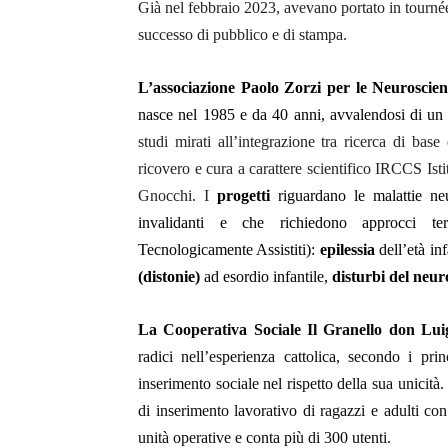
Già nel febbraio 2023, avevano portato in tourn
successo di pubblico e di stampa.
L’associazione Paolo Zorzi per le Neuroscie
nasce nel 1985 e da 40 anni, avvalendosi di un 
studi mirati all’integrazione tra ricerca di base 
ricovero e cura a carattere scientifico
IRCCS Isti
Gnocchi.
I
progetti
riguardano
le malattie ne
invalidanti e che richiedono approcci ter
Tecnologicamente Assistiti):
epilessia
dell’età inf
(distonie)
ad esordio infantile,
disturbi del neu
La Cooperativa Sociale Il Granello don Lu
radici nell’esperienza cattolica, secondo i pr
inserimento sociale nel rispetto della sua unicità
di inserimento lavorativo di ragazzi e adulti con
unità operative e conta più di 300 utenti.