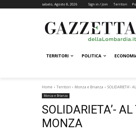
sabato, Agosto 8, 2026
Sign in / Join
Territori
Po
TERRITORI
POLITICA
ECONOMI
Home
Territori
Monza e Brianza
SOLIDARIETA’- 
Monza e Brianza
SOLIDARIETA’- A
MONZA