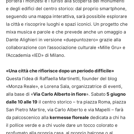
porterà i monzesi e i turisti alla scoperta dei monumenti
e degli edifici del centro storico: dal proprio smartphone,
seguendo una mappa interattiva, sarà possibile esplorare
la città e riscoprire luoghi e spazi iconici. Un progetto che
mixa musica e parole e che prevede anche un omaggio a
Dante Alighieri in versione «duepuntozero» grazie alla
collaborazione con l’associazione culturale «Mille Gru» e
l’Accademia «IED» di Milano.
«Una città che rifiorisce dopo un periodo difficile»
Questa l’idea di Raffaella Martinetti, founder del blog
«Monza Reale», e Lorena Sala, organizzatrice di eventi,
alla base di «
Via Carlo Alberto in fiore
». Sabato
5 giugno
dalle 10 alle 19
il centro storico – tra piazza Roma, piazza
San Pietro Martire, via Carlo Alberto e via Mapelli – farà
da palcoscenico alla
kermesse floreale
dedicata a chi ha
il pollice verde e a chi vuole dare un tocco colorato e
profumato alla propria casa, al proprio balcone o al