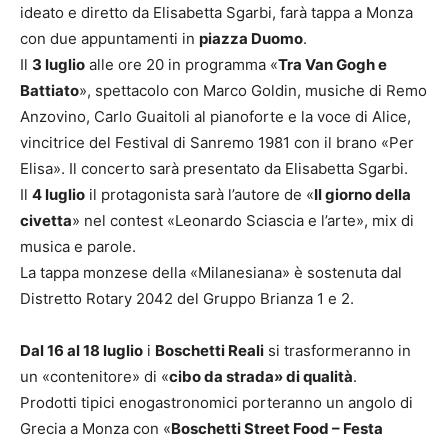
ideato e diretto da Elisabetta Sgarbi, farà tappa a Monza
con due appuntamenti in
piazza Duomo
.
Il
3 luglio
alle ore 20 in programma «
Tra Van Gogh e
Battiato
», spettacolo con Marco Goldin, musiche di Remo
Anzovino, Carlo Guaitoli al pianoforte e la voce di Alice,
vincitrice del Festival di Sanremo 1981 con il brano «Per
Elisa». Il concerto sarà presentato da Elisabetta Sgarbi.
Il
4 luglio
il protagonista sarà l’autore de «
Il giorno della
civetta
» nel contest «Leonardo Sciascia e l’arte», mix di
musica e parole.
La tappa monzese della «Milanesiana» è sostenuta dal
Distretto Rotary 2042 del Gruppo Brianza 1 e 2.
Dal 16 al 18 luglio
i
Boschetti Reali
si trasformeranno in
un «contenitore» di «
cibo da strada» di qualità
.
Prodotti tipici enogastronomici porteranno un angolo di
Grecia a Monza con «
Boschetti Street Food – Festa