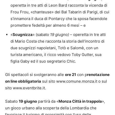
operetta in tre atti di Leon Bard racconta la vicenda di
Frou Frou, «chanteuse» del Bal Tabarin di Parigi, di cui
s’innamora il duca di Pontarcy che la sposa facendole
promettere fedeltà per almeno 6 mesi – e
«
Scugnizza
» (sabato
19 giugno)
– operetta in tre atti
di Mario Costa che racconta la storia dell’incontro di
due scugnizzi napoletani, Totò e Salomè, con un
turista americano, il ricco vedovo Toby Gutter, sua
figlia Gaby ed il suo segretario Chic.
Gli spettacoli si svolgeranno alle
ore 21
con p
renotazione
on line obbligatoria
sul sito www.comune.monza.it o sul
sito www.eventbrite.it.
Sabato
19 giugno
partirà da «
Monza Città in trappola
»,
un gioco urbano alla scoperta della Lombardia che
favorisce il turismo di prossimità con l’uso delle