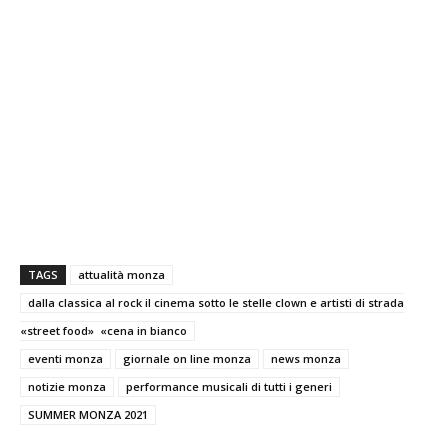
TAGS
attualità monza
dalla classica al rock il cinema sotto le stelle clown e artisti di strada
«street food» «cena in bianco
eventi monza
giornale on line monza
news monza
notizie monza
performance musicali di tutti i generi
SUMMER MONZA 2021