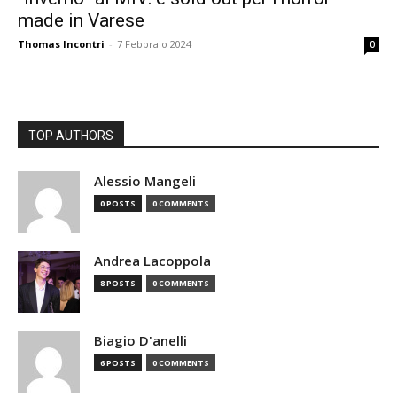
made in Varese
Thomas Incontri
-
7 Febbraio 2024
0
TOP AUTHORS
Alessio Mangeli
0 POSTS
0 COMMENTS
Andrea Lacoppola
8 POSTS
0 COMMENTS
Biagio D'anelli
6 POSTS
0 COMMENTS