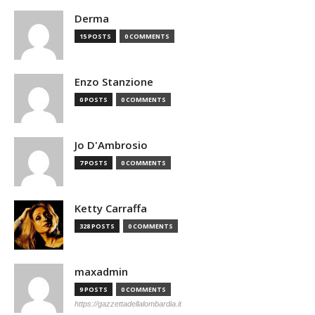
Derma
15 POSTS
0 COMMENTS
Enzo Stanzione
0 POSTS
0 COMMENTS
Jo D'Ambrosio
7 POSTS
0 COMMENTS
Ketty Carraffa
328 POSTS
0 COMMENTS
maxadmin
9 POSTS
0 COMMENTS
https://gazzettadellalombardia.it