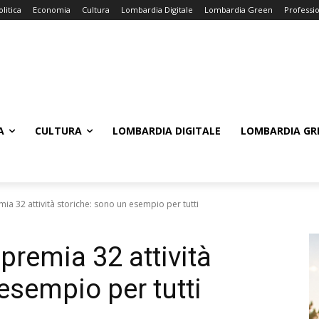
olitica
Economia
Cultura
Lombardia Digitale
Lombardia Green
Professi
A
CULTURA
LOMBARDIA DIGITALE
LOMBARDIA GR
a 32 attività storiche: sono un esempio per tutti
premia 32 attività
esempio per tutti