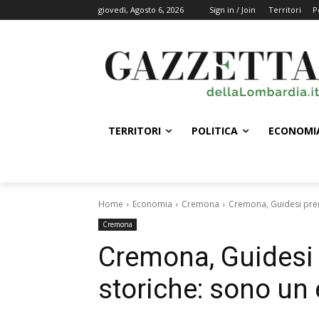
giovedì, Agosto 6, 2026
Sign in / Join
Territori
P
TERRITORI
POLITICA
ECONOMI
Home
Economia
Cremona
Cremona, Guidesi premi
Cremona
Cremona, Guidesi 
storiche: sono un 