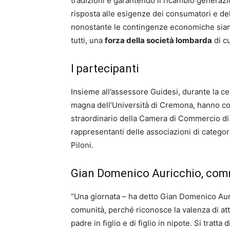
tradizioni e garantendo il ricambio generaz
risposta alle esigenze dei consumatori e del
nonostante le contingenze economiche sian
tutti, una
forza della società lombarda
di c
I partecipanti
Insieme all’assessore Guidesi, durante la ce
magna dell’Università di Cremona, hanno cons
straordinario della Camera di Commercio di
rappresentanti delle associazioni di categori
Piloni.
Gian Domenico Auricchio, com
“Una giornata – ha detto Gian Domenico Auric
comunità, perché riconosce la valenza di att
padre in figlio e di figlio in nipote. Si tratt