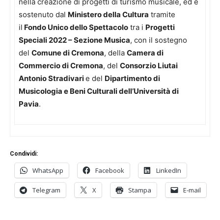
nella creazione di progetti di turismo musicale, ed è
sostenuto dal
Ministero della Cultura
tramite
il
Fondo Unico dello Spettacolo
tra i
Progetti
Speciali 2022 – Sezione Musica
, con il sostegno
del
Comune di Cremona
, della
Camera di
Commercio di Cremona
, del
Consorzio Liutai
Antonio Stradivari
e del
Dipartimento di
Musicologia e Beni Culturali dell’Università di
Pavia
.
Condividi:
WhatsApp
Facebook
LinkedIn
Telegram
X
Stampa
E-mail