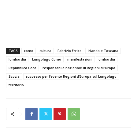
TAGS
como
cultura
Fabrizio Errico
Irlanda e Toscana
lombardia
Lungolago Como
manifestazioni
ombardia
Repubblica Ceca
responsabile nazionale di Regioni d’Europa
Scozia
successo per l’evento Regioni d’Europa sul Lungolago
territorio