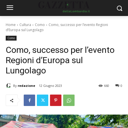
Home
Cultura
Como
Como, successo per l’evento Regioni
d’Europa sul Lungolago
Como
Como, successo per l’evento
Regioni d’Europa sul
Lungolago
By
redazione
12 Giugno 2023
660
0