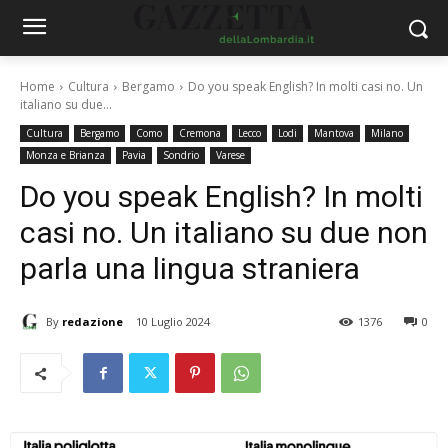
Home
Cultura
Bergamo
Do you speak English? In molti casi no. Un
italiano su due...
Cultura
Bergamo
Como
Cremona
Lecco
Lodi
Mantova
Milano
Monza e Brianza
Pavia
Sondrio
Varese
Do you speak English? In molti
casi no. Un italiano su due non
parla una lingua straniera
By
redazione
10 Luglio 2024
1376
0