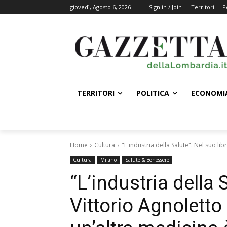
giovedì, Agosto 6, 2026
Sign in / Join
Territori
P
TERRITORI
POLITICA
ECONOMI
Home
Cultura
"L'industria della Salute". Nel suo li
Cultura
Milano
Salute & Benessere
“L’industria della 
Vittorio Agnoletto