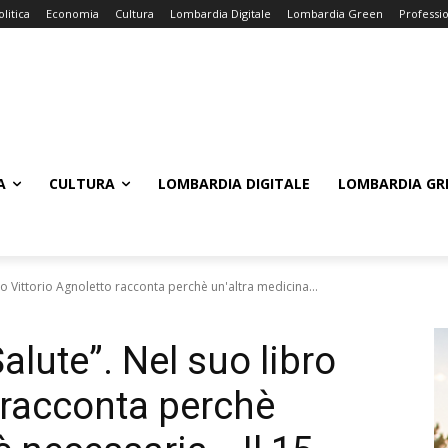
olitica
Economia
Cultura
Lombardia Digitale
Lombardia Green
Professi
A
CULTURA
LOMBARDIA DIGITALE
LOMBARDIA GR
bro Vittorio Agnoletto racconta perchè un'altra medicina...
Salute”. Nel suo libro
 racconta perchè