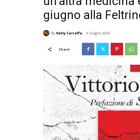
un’altra medicina 
giugno alla Feltri
By
Ketty Carraffa
3 Giugno 2026
Share