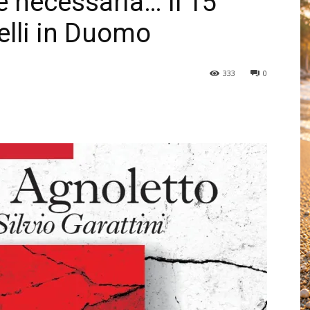
è necessaria… Il 15
nelli in Duomo
333
0