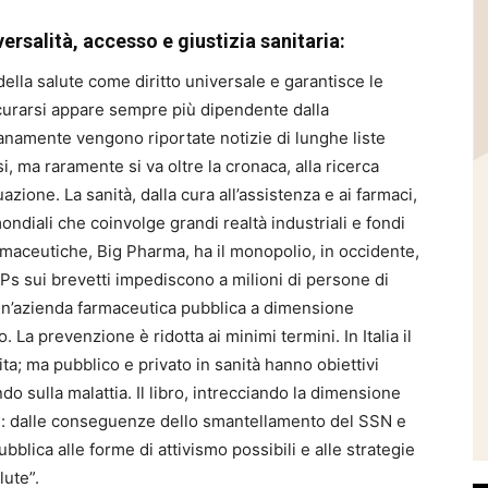
versalità, accesso e giustizia sanitaria:
della salute come diritto universale e garantisce le
i curarsi appare sempre più dipendente dalla
anamente vengono riportate notizie di lunghe liste
si, ma raramente si va oltre la cronaca, alla ricerca
uazione. La sanità, dalla cura all’assistenza e ai farmaci,
ondiali che coinvolge grandi realtà industriali e fondi
armaceutiche, Big Pharma, ha il monopolio, in occidente,
IPs sui brevetti impediscono a milioni di persone di
e un’azienda farmaceutica pubblica a dimensione
a prevenzione è ridotta ai minimi termini. In Italia il
ita; ma pubblico e privato in sanità hanno obiettivi
ndo sulla malattia. Il libro, intrecciando la dimensione
ani: dalle conseguenze dello smantellamento del SSN e
bblica alle forme di attivismo possibili e alle strategie
lute”.