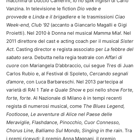
macchina
di Duccio Camerini,
Io no spik inglish
di Carlo
Vanzina. In televisione le fiction
Dio vede e
provvede
e
Linda e il brigadiere
e le trasmissioni
Ciao
Week-
end
, Club ‘92
(accanto a Giancarlo Magalli e Gigi
Proietti). Nel 2010 è Donna nel musical
Mamma Mia!
. Nel
2011 direttore del cast e acting coach per il musical
Sister
Act
. Casting director e regista associato per
La
febbre del
sabato sera
. Debutta nella regia teatrale con
Affari di
cuore
con Mariangela D’abbraccio, cui segue
Tres
di Juan
Carlos Rubio e, al Festival di Spoleto,
Cercando segnali
d’amore
, con Luca Barbareschi. Nel 2013 partecipa al
varietà di RAI 1
Tale e Quale Show
e poi nello show
Forte,
forte, forte
. Al Nazionale di Milano è in tempi recenti
regista di numerosi musical, come
The Blues Legend,
Footloose, Le avventure di Alice nel Paese delle
Meraviglie, Flashdance,
Pinocchio, Cuor Connesso,
Chorus Line, Balliamo Sul Mondo, Singing in
the rain
. Tra
i premi ricevuti: il premio Anna Magnani, il premio