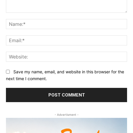
Comment:
Na
Ema
Web
Save my name, email, and website in this browser for the
next time I comment.
- Advertisment -