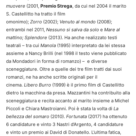
muovere
(2001,
Premio Strega
, da cui nel 2004
il marito
S. Castellitto ha tratto il film
omonimo);
Zorro
(2002);
Venuto al mondo
(2008);
entrambi nel 2011,
Nessuno si salva da solo
e
Mare al
mattino; Splendore
(2013). Ha anche realizzato testi
teatrali – tra cui
Manola
(1995) interpretato da lei stessa
assieme a Nancy Brilli (nel 1998 il testo viene pubblicato
da Mondadori in forma di romanzo) – e diverse
sceneggiature. Oltre a quelle dei tre film tratti dai suoi
romanzi, ne ha anche scritte originali per il
cinema.
Libero Burro
(1999) è il primo film di Castellitto
dietro la macchina da presa. Mazzantini ha contribuito alla
sceneggiatura e recita accanto al marito insieme a Michel
Piccoli e Chiara Mastroianni. Poi è stata la volta di
La
bellezza del somaro
(2010).
Fortunata
(2017) ha ottenuto
6 candidature e vinto 3 Nastri d’Argento, 4 candidature
e
vinto un premio ai David di Donatello. L’ultima fatica,