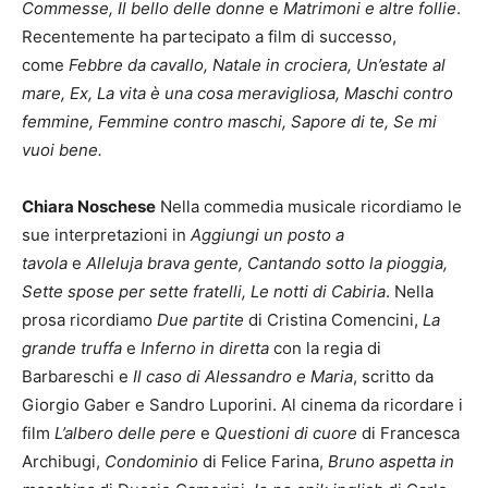
Commesse,
Il bello delle donne
e
Matrimoni e altre follie
.
Recentemente ha partecipato a film di successo,
come
Febbre da cavallo, Natale in crociera, Un’estate al
mare, Ex, La
vita è una cosa meravigliosa, Maschi contro
femmine, Femmine contro maschi,
Sapore di te, Se mi
vuoi bene.
Chiara Noschese
Nella commedia musicale ricordiamo le
sue interpretazioni in
Aggiungi un
posto a
tavola
e
Alleluja brava gente, Cantando sotto la pioggia,
Sette spose per
sette fratelli, Le notti di Cabiria
. Nella
prosa ricordiamo
Due partite
di Cristina Comencini,
La
grande truffa
e
Inferno in diretta
con la regia di
Barbareschi e
Il
caso di Alessandro e Maria
, scritto da
Giorgio Gaber e Sandro Luporini. Al cinema da ricordare i
film
L’albero delle pere
e
Questioni di cuore
di Francesca
Archibugi,
Condominio
di Felice Farina,
Bruno aspetta in