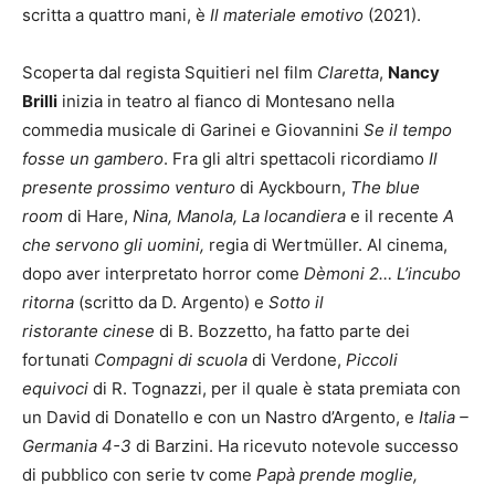
scritta a quattro mani, è
Il materiale emotivo
(2021).
Scoperta dal regista Squitieri nel film
Claretta
,
Nancy
Brilli
inizia in teatro al fianco di Montesano nella
commedia musicale di Garinei e Giovannini
Se il tempo
fosse
un gambero
. Fra gli altri spettacoli ricordiamo
Il
presente prossimo venturo
di Ayckbourn,
The blue
room
di Hare,
Nina, Manola, La locandiera
e il recente
A
che
servono gli uomini,
regia di Wertmüller. Al cinema,
dopo aver interpretato horror come
Dèmoni 2… L’incubo
ritorna
(scritto da D. Argento) e
Sotto il
ristorante
cinese
di B. Bozzetto, ha fatto parte dei
fortunati
Compagni di scuola
di Verdone,
Piccoli
equivoci
di R. Tognazzi, per il quale è stata premiata con
un David di Donatello e con un Nastro d’Argento, e
Italia –
Germania 4-3
di Barzini. Ha ricevuto notevole successo
di pubblico con serie tv come
Papà prende moglie,