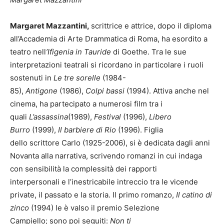
Margaret Mazzantini,
scrittrice e attrice, dopo il diploma
all’Accademia di Arte Drammatica di Roma, ha esordito a
teatro nell
’Ifigenia in Tauride
di Goethe. Tra le sue
interpretazioni teatrali si ricordano in particolare i ruoli
sostenuti in
Le tre sorelle
(1984-
85),
Antigone
(1986),
Colpi bassi
(1994). Attiva anche nel
cinema, ha partecipato a numerosi film tra i
quali
L’assassina
(1989),
Festival
(1996),
Libero
Burro
(1999),
Il barbiere di Rio
(1996). Figlia
dello
scrittore Carlo (1925-2006), si è dedicata dagli anni
Novanta alla narrativa, scrivendo romanzi in cui indaga
con sensibilità la complessità dei rapporti
interpersonali
e l’inestricabile intreccio tra le vicende
private, il passato e la storia.
Il primo romanzo,
Il catino di
zinco
(1994) le è valso il premio Selezione
Campiello;
sono poi seguiti:
Non ti