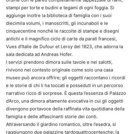
stampi per torte e budini e tegami di ogni foggia. Si
aggiunge inoltre la biblioteca di famiglia con i suoi
diecimila volumi, i manoscritti, gli incunaboli e le
cinquecentine nonché le raccolte di stampe e disegni
antichi e il magnifico ciclo di carte da parati francesi,
Vues d’Italie de Dufour et Leroy del 1823, che adorna la
sala dedicata ad Andreas Hofer.
I servizi prendono dimora sulle tavole e nei salotti,
rivivono nel contesto originale come solo una casa
museo può ancora offrire; gli oggetti raccontano i ricordi
e le storie di chi li ha toccati e posseduti in un percorso
narrativo ricco di sorprese. È questa l’essenza di Palazzo
d’Arco, una dimora altamente evocativa in cui gli oggetti
divengono portavoce della raffinata vita quotidiana della
famiglia e delle affascinanti storie dei conti.
Attraversando il giardino romantico, oltre l’esedra, si
raggiungono due palazzine tardoquattrocentesche: la