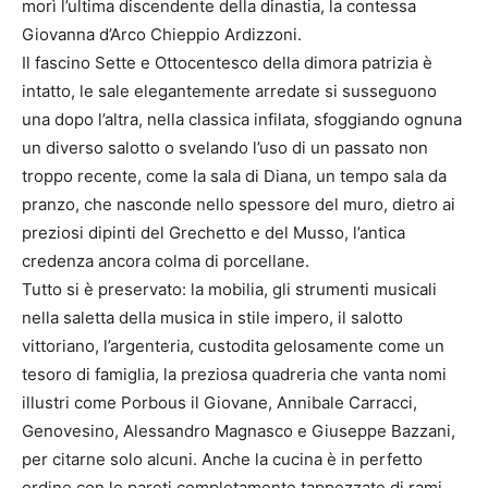
morì l’ultima discendente della dinastia, la contessa
Giovanna d’Arco Chieppio Ardizzoni.
Il fascino Sette e Ottocentesco della dimora patrizia è
intatto, le sale elegantemente arredate si susseguono
una dopo l’altra, nella classica infilata, sfoggiando ognuna
un diverso salotto o svelando l’uso di un passato non
troppo recente, come la sala di Diana, un tempo sala da
pranzo, che nasconde nello spessore del muro, dietro ai
preziosi dipinti del Grechetto e del Musso, l’antica
credenza ancora colma di porcellane.
Tutto si è preservato: la mobilia, gli strumenti musicali
nella saletta della musica in stile impero, il salotto
vittoriano, l’argenteria, custodita gelosamente come un
tesoro di famiglia, la preziosa quadreria che vanta nomi
illustri come Porbous il Giovane, Annibale Carracci,
Genovesino, Alessandro Magnasco e Giuseppe Bazzani,
per citarne solo alcuni. Anche la cucina è in perfetto
ordine con le pareti completamente tappezzate di rami,