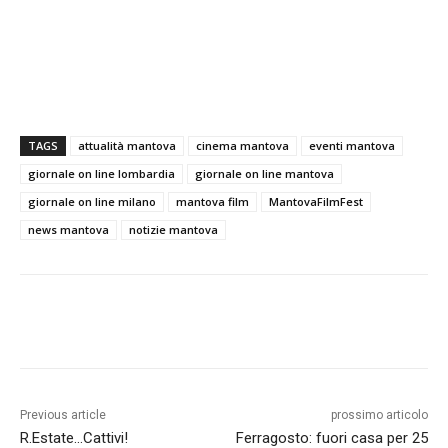
TAGS
attualità mantova
cinema mantova
eventi mantova
giornale on line lombardia
giornale on line mantova
giornale on line milano
mantova film
MantovaFilmFest
news mantova
notizie mantova
Previous article
prossimo articolo
R.Estate…Cattivi!
Ferragosto: fuori casa per 25