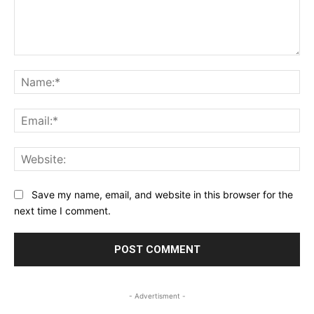
Comment:
Na
Ema
Web
Save my name, email, and website in this browser for the
next time I comment.
- Advertisment -