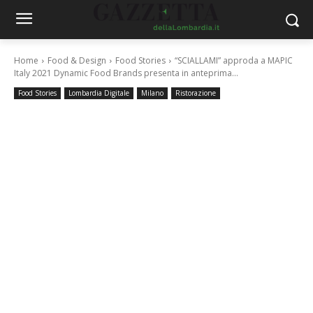
Home
Food & Design
Food Stories
“SCIALLAMI” approda a MAPIC
Italy 2021 Dynamic Food Brands presenta in anteprima...
Food Stories
Lombardia Digitale
Milano
Ristorazione