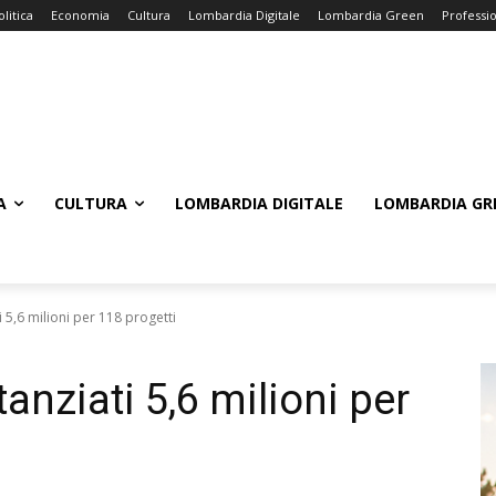
olitica
Economia
Cultura
Lombardia Digitale
Lombardia Green
Professi
A
CULTURA
LOMBARDIA DIGITALE
LOMBARDIA GR
i 5,6 milioni per 118 progetti
anziati 5,6 milioni per