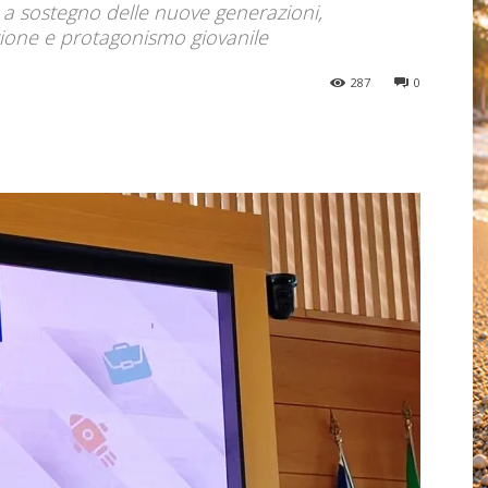
a sostegno delle nuove generazioni,
ione e protagonismo giovanile
287
0