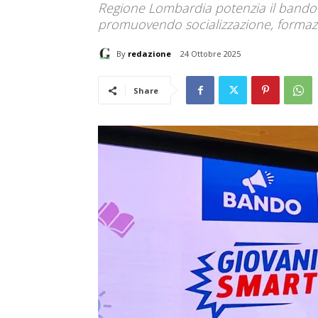
Regione Lombardia potenzia il bando 
promuovendo socializzazione, formaz
By
redazione
24 Ottobre 2025
Share