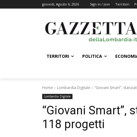
giovedì, Agosto 6, 2026
Sign in / Join
Territori
P
TERRITORI
POLITICA
ECONOMI
Home
Lombardia Digitale
"Giovani Smart", stanziat
Lombardia Digitale
“Giovani Smart”, st
118 progetti