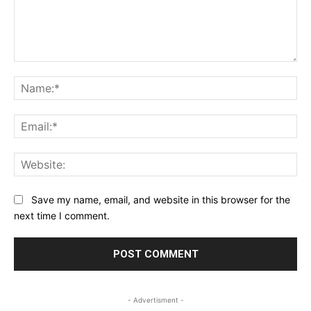
Comment:
Na
Ema
Web
Save my name, email, and website in this browser for the
next time I comment.
- Advertisment -