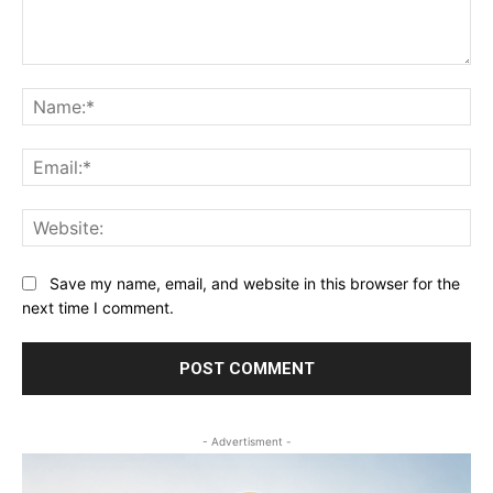
Comment:
Na
Ema
Web
Save my name, email, and website in this browser for the
next time I comment.
- Advertisment -