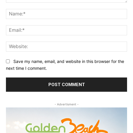
Comment:
Na
Ema
Web
Save my name, email, and website in this browser for the
next time I comment.
- Advertisment -