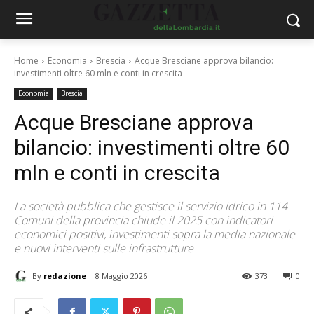
Home
Economia
Brescia
Acque Bresciane approva bilancio:
investimenti oltre 60 mln e conti in crescita
Economia
Brescia
Acque Bresciane approva
bilancio: investimenti oltre 60
mln e conti in crescita
La società pubblica che gestisce il servizio idrico in 114
Comuni della provincia chiude il 2025 con indicatori
economici positivi, investimenti sopra la media nazionale
e nuovi interventi sulle infrastrutture
By
redazione
8 Maggio 2026
373
0