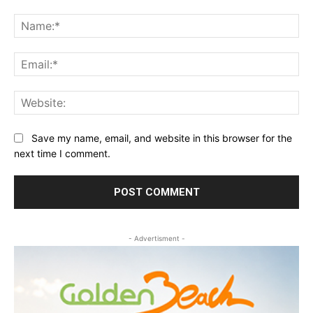
Comment:
Na
Ema
Web
Save my name, email, and website in this browser for the
next time I comment.
- Advertisment -