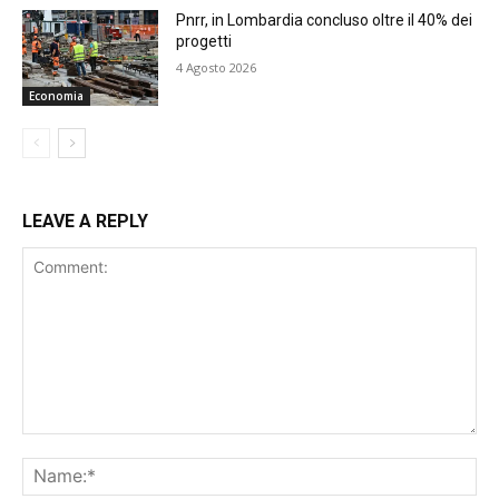
Pnrr, in Lombardia concluso oltre il 40% dei
progetti
4 Agosto 2026
Economia
LEAVE A REPLY
Comment:
Na