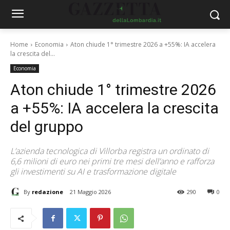
Home
Economia
Aton chiude 1° trimestre 2026 a +55%: IA accelera
la crescita del...
Economia
Aton chiude 1° trimestre 2026
a +55%: IA accelera la crescita
del gruppo
L’azienda tecnologica di Villorba registra un ordinato di
6,6 milioni di euro nei primi tre mesi dell’anno e rafforza
gli investimenti su AI e trasformazione digitale
By
redazione
21 Maggio 2026
290
0