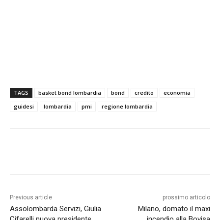
TAGS
basket bond lombardia
bond
credito
economia
guidesi
lombardia
pmi
regione lombardia
Previous article
prossimo articolo
Assolombarda Servizi, Giulia
Milano, domato il maxi
Cifarelli nuova presidente
incendio alla Bovisa