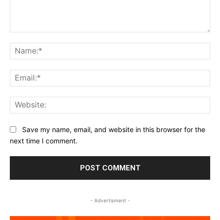
Comment:
Na
Ema
Web
Save my name, email, and website in this browser for the
next time I comment.
- Advertisment -