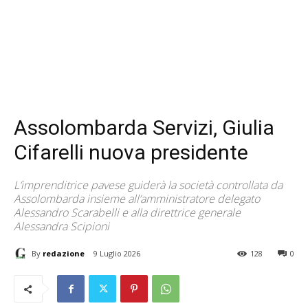
Assolombarda Servizi, Giulia
Cifarelli nuova presidente
L’imprenditrice pavese guiderà la società controllata da
Assolombarda insieme all’amministratore delegato
Alessandro Scarabelli e alla direttrice generale
Alessandra Scipioni
By
redazione
9 Luglio 2026
128
0