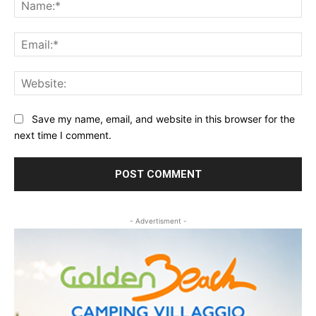
Na
Ema
Web
Save my name, email, and website in this browser for the
next time I comment.
- Advertisment -