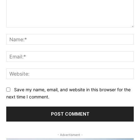
Comment:
Na
Ema
Web
Save my name, email, and website in this browser for the
next time I comment.
- Advertisment -