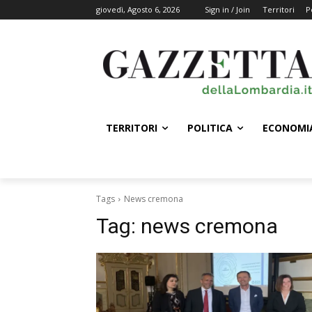
giovedì, Agosto 6, 2026
Sign in / Join
Territori
P
TERRITORI
POLITICA
ECONOMI
Tags
News cremona
Tag:
news cremona