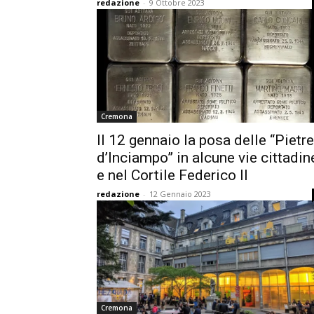
redazione
-
9 Ottobre 2023
Cremona
Il 12 gennaio la posa delle “Pietre
d’Inciampo” in alcune vie cittadin
e nel Cortile Federico II
redazione
-
12 Gennaio 2023
Cremona