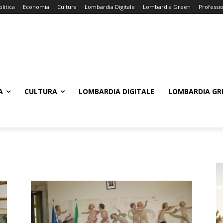
olitica
Economia
Cultura
Lombardia Digitale
Lombardia Green
Professi
A
CULTURA
LOMBARDIA DIGITALE
LOMBARDIA GR