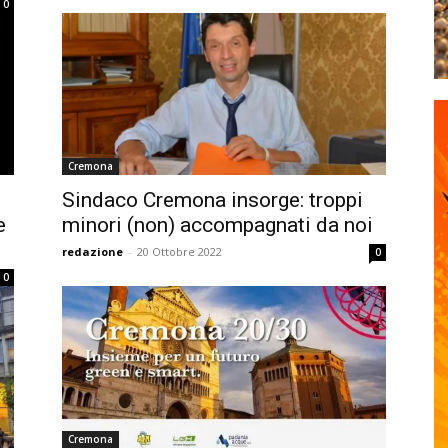
0
Cremona
Sindaco Cremona insorge: troppi
e
minori (non) accompagnati da noi
redazione
-
20 Ottobre 2022
0
0
Cremona