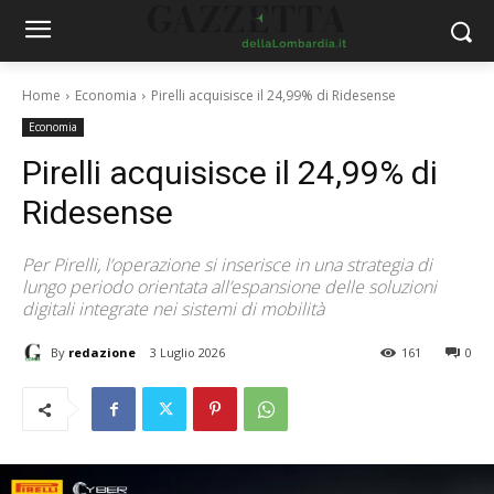
Home
Economia
Pirelli acquisisce il 24,99% di Ridesense
Economia
Pirelli acquisisce il 24,99% di
Ridesense
Per Pirelli, l’operazione si inserisce in una strategia di
lungo periodo orientata all’espansione delle soluzioni
digitali integrate nei sistemi di mobilità
By
redazione
3 Luglio 2026
161
0