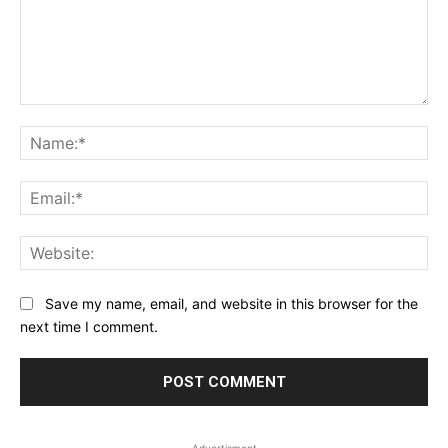
Comment:
Na
Ema
Web
Save my name, email, and website in this browser for the
next time I comment.
- Advertisment -