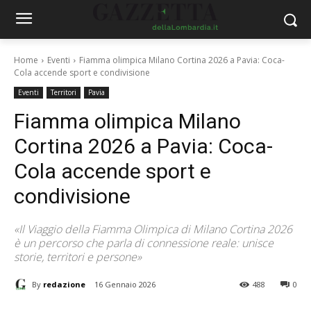
Home
Eventi
Fiamma olimpica Milano Cortina 2026 a Pavia: Coca-
Cola accende sport e condivisione
Eventi
Territori
Pavia
Fiamma olimpica Milano
Cortina 2026 a Pavia: Coca-
Cola accende sport e
condivisione
«Il Viaggio della Fiamma Olimpica di Milano Cortina 2026
è un percorso che parla di connessione reale: unisce
storie, territori e persone»
By
redazione
16 Gennaio 2026
488
0