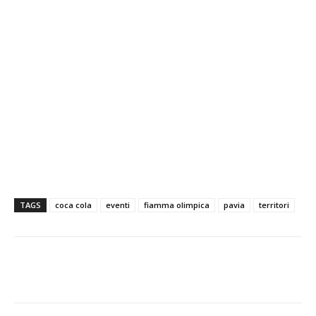
TAGS
coca cola
eventi
fiamma olimpica
pavia
territori