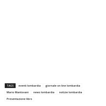
TAGS
eventi lombardia
giornale on line lombardia
Mario Mantovani
news lombardia
notizie lombardia
Presentazione libro