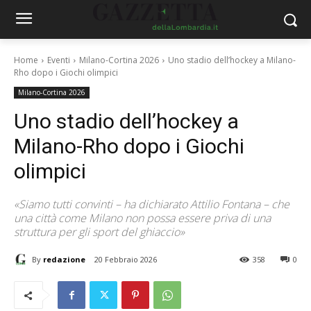
Home
Eventi
Milano-Cortina 2026
Uno stadio dell’hockey a Milano-
Rho dopo i Giochi olimpici
Milano-Cortina 2026
Uno stadio dell’hockey a
Milano-Rho dopo i Giochi
olimpici
«Siamo tutti convinti – ha dichiarato Attilio Fontana – che
una città come Milano non possa essere priva di una
struttura per gli sport del ghiaccio»
By
redazione
20 Febbraio 2026
358
0