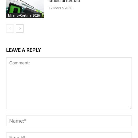
studio di Geotab
17 Marzo 2026
Milano-Cortina 2026
LEAVE A REPLY
Comment:
Na
Ema