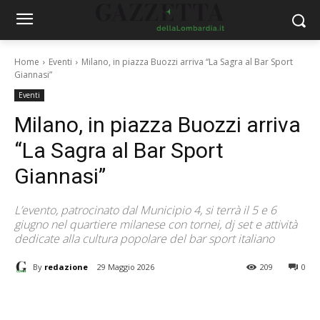
Home
Eventi
Milano, in piazza Buozzi arriva “La Sagra al Bar Sport
Giannasi”
Eventi
Milano, in piazza Buozzi arriva
“La Sagra al Bar Sport
Giannasi”
L’evento, patrocinato dal Municipio 4, si terrà il 5 e 6
giugno nel quartiere milanese con tornei, dj set e attività
dedicate alla cultura popolare del bar sport italiano
By
redazione
29 Maggio 2026
209
0