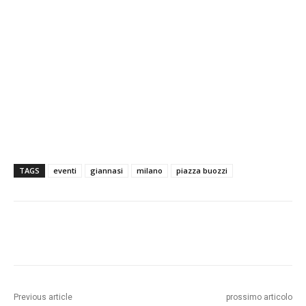
TAGS
eventi
giannasi
milano
piazza buozzi
Previous article
prossimo articolo