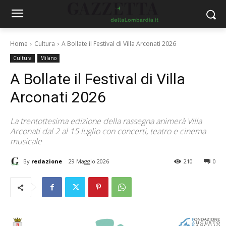
Home
Cultura
A Bollate il Festival di Villa Arconati 2026
Cultura
Milano
A Bollate il Festival di Villa
Arconati 2026
La trentottesima edizione della rassegna animerà Villa
Arconati dal 2 al 15 luglio con concerti, teatro e cinema
musicale
By
redazione
29 Maggio 2026
210
0