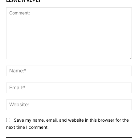
LEAVE A REPLY
Comment:
Na
Ema
Web
Save my name, email, and website in this browser for the
next time I comment.