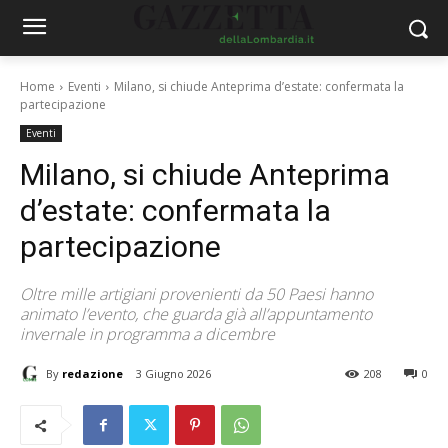
Home
Eventi
Milano, si chiude Anteprima d’estate: confermata la
partecipazione
Eventi
Milano, si chiude Anteprima
d’estate: confermata la
partecipazione
Oltre mille artigiani provenienti da 50 Paesi hanno
animato l’evento, che guarda già all’appuntamento
invernale in programma a dicembre
By
redazione
3 Giugno 2026
208
0