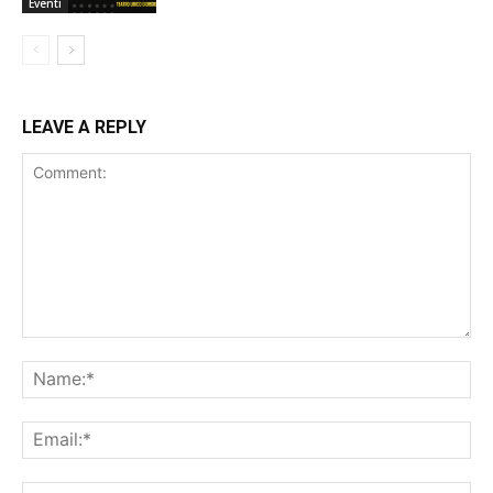
Eventi
LEAVE A REPLY
Comment:
Na
Ema
Web