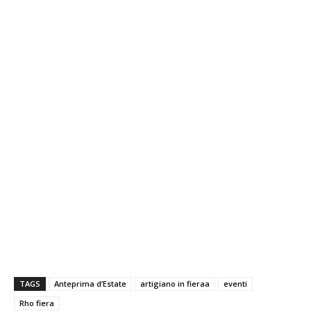
TAGS
Anteprima d’Estate
artigiano in fieraa
eventi
Rho fiera