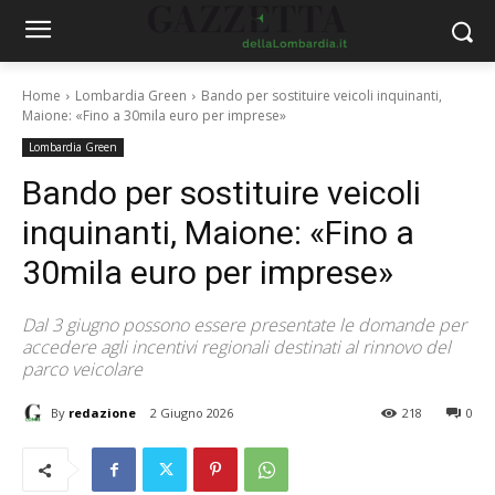
Home
Lombardia Green
Bando per sostituire veicoli inquinanti,
Maione: «Fino a 30mila euro per imprese»
Lombardia Green
Bando per sostituire veicoli
inquinanti, Maione: «Fino a
30mila euro per imprese»
Dal 3 giugno possono essere presentate le domande per
accedere agli incentivi regionali destinati al rinnovo del
parco veicolare
By
redazione
2 Giugno 2026
218
0