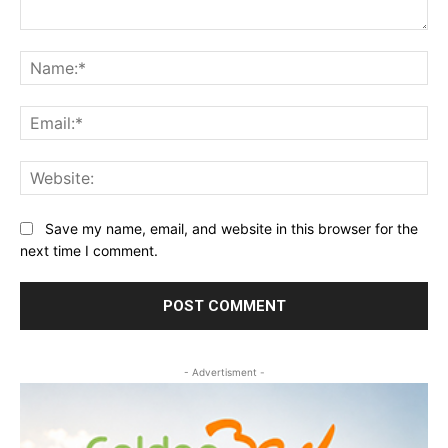
Comment:
Na
Ema
Web
Save my name, email, and website in this browser for the
next time I comment.
- Advertisment -