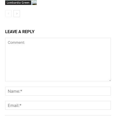
Lombardia Green
LEAVE A REPLY
Comment:
Na
Ema