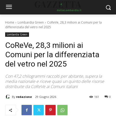
Home
Lombardia Green
CoReVe, 28,3 milioni ai Comuni per la
differenziata del vetro nel 2025
Lombardia Green
CoReVe, 28,3 milioni ai
Comuni per la differenziata
del vetro nel 2025
Con 47,2 chilogrammi raccolti per abitante, supera la
media nazionale e riceve quasi un quinto delle risorse
distribuite da CoReVe ai Comuni italiani
By
redazione
29 Giugno 2026
161
0