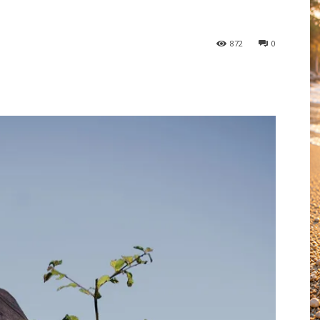
872
0