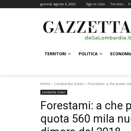
giovedì, Agosto 6, 2026
Sign in / Join
Territori
P
TERRITORI
POLITICA
ECONOMI
Home
Lombardia Green
Forestami: a che punto si
Lombardia Green
Forestami: a che 
quota 560 mila nu