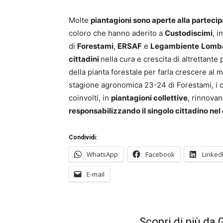
Molte
piantagioni sono aperte alla partecip
coloro che hanno aderito a
Custodiscimi
, i
di
Forestami
,
ERSAF
e
Legambiente
Lomb
cittadini
nella cura e crescita di altrettante
della pianta forestale
per farla crescere al m
stagione agronomica 23-24 di Forestami, i ci
coinvolti, in
piantagioni collettive
, rinnovan
responsabilizzando il singolo cittadino nel
Condividi:
WhatsApp
Facebook
Linked
E-mail
Scopri di più da