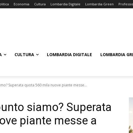
olitica
Economia
Cultura
Lombardia Digitale
Lombardia Green
Professi
A
CULTURA
LOMBARDIA DIGITALE
LOMBARDIA GR
amo? Superata quota 560 mila nuove piante messe...
punto siamo? Superata
ove piante messe a