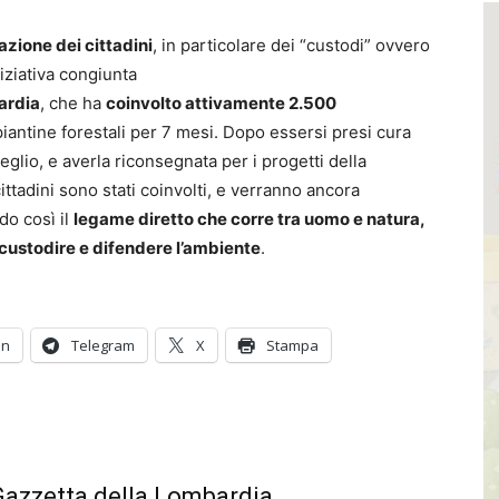
azione dei cittadini
, in particolare dei “custodi” ovvero
niziativa congiunta
ardia
, che ha
coinvolto attivamente 2.500
 piantine forestali per 7 mesi. Dopo essersi presi cura
eglio, e averla riconsegnata per i progetti della
ttadini sono stati coinvolti, e verranno ancora
do così il
legame diretto che corre tra uomo e natura,
 custodire e difendere l’ambiente
.
In
Telegram
X
Stampa
 Gazzetta della Lombardia