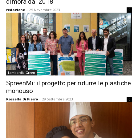
dimora dal 2018
redazione
-
25 Novembre 2023
0
Lombardia Green
SpreenMi: il progetto per ridurre le plastiche
monouso
Rossella Di Pierro
-
29 Settembre 2023
0