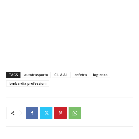
TAGS
autotrasporto
C.L.A.A.I.
cnfetra
logistica
lombardia professioni