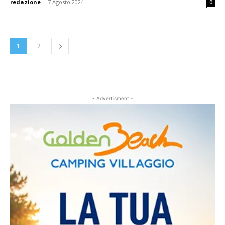
redazione
-
7 Agosto 2024
0
1
2
- Advertisment -