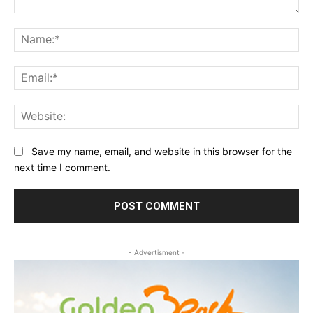
Comment:
Na
Ema
Web
Save my name, email, and website in this browser for the
next time I comment.
- Advertisment -