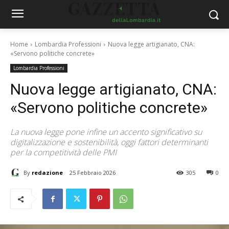
Home
Lombardia Professioni
Nuova legge artigianato, CNA:
«Servono politiche concrete»
Lombardia Professioni
Nuova legge artigianato, CNA:
«Servono politiche concrete»
La nuova legge pone infine un accento significativo su
digitalizzazione e sostenibilità, oggi fattori determinanti
per la competitività delle PMI
By
redazione
25 Febbraio 2026
305
0