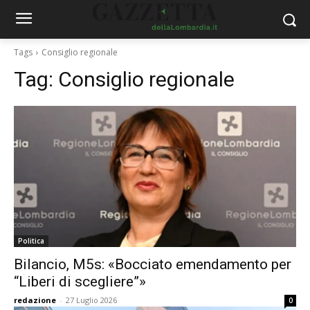
Tags
Consiglio regionale
Tag:
Consiglio regionale
Politica
Bilancio, M5s: «Bocciato emendamento per
“Liberi di scegliere”»
redazione
-
27 Luglio 2026
0