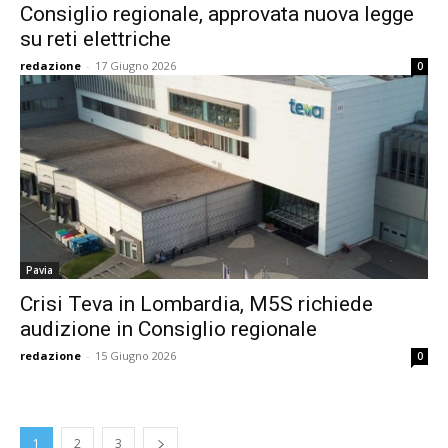
Consiglio regionale, approvata nuova legge
su reti elettriche
redazione
-
17 Giugno 2026
0
Pavia
Crisi Teva in Lombardia, M5S richiede
audizione in Consiglio regionale
redazione
-
15 Giugno 2026
0
1
2
3